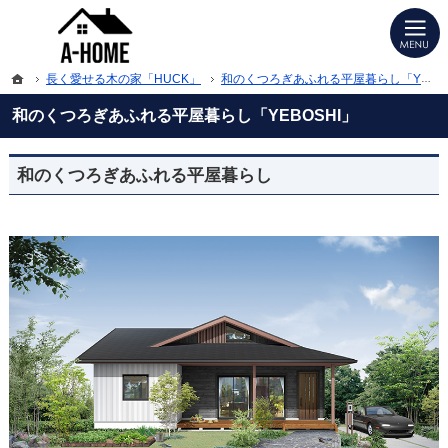
プロの目線からご提案。福岡県北九州市の注文住宅・新築戸建てを手がける工務店
福岡県北九州市の新築・注文住宅・新築戸建てを手がけるらA-HOME（エーホーム
ホーム
長く愛せる木の家「HUCK」
和のくつろぎあふれる平屋暮らし「YEBOSHI」
和のくつろぎあふれる平屋暮らし「YEBOSHI」
和のくつろぎあふれる平屋暮らし